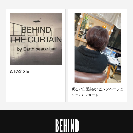
3月の定休日
コ
明るい白髪染め×ピンクベージュ
×アシメショート