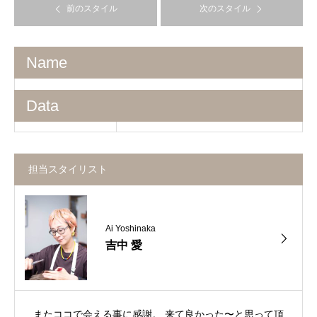
前のスタイル
次のスタイル
Name
Data
担当スタイリスト
Ai Yoshinaka
吉中 愛
またココで会える事に感謝。 来て良かった〜と思って頂