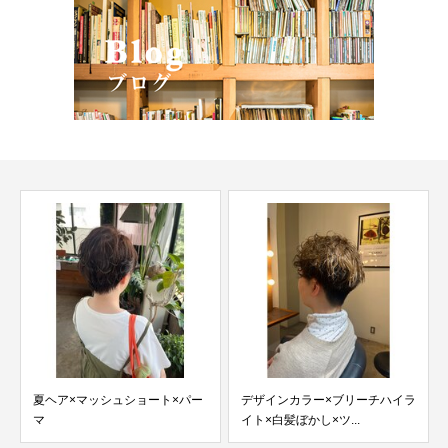
×マッシュショート×パー
デザインカラー×ブリーチハイラ
白髪染め×ハ
イト×白髪ぼかし×ツ...