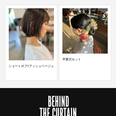
卒業式セット
ュ
ショートボブ×パーマ