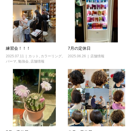
練習会！！！
7月の定休日
2025.07.11
カット
,
カラーリング
,
2025.06.26
店舗情報
パーマ
,
勉強会
,
店舗情報