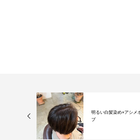
作パーマ×プ
明るい白髪染め×アシメ
×結べるボブ
ブ