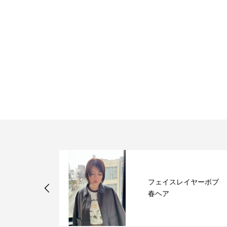
イヤーボブ
マッシュウルフ×レイヤ
カット×無造作パーマ