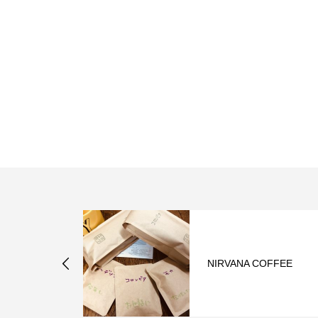
たカラー×ハ
NIRVANA COFFEE
髪ぼかし