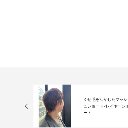
くせ毛を活かしたマッシ
イル。。
ュショート×レイヤーシ
ート