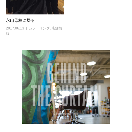
永山母校に帰る
2017.06.13
カラーリング
,
店舗情
報