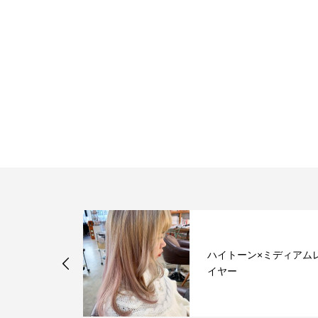
したカラーデ
ハイトーン×ミディアム
ハイライト、
イヤー
感...