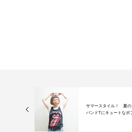
スパイラルパ
サマースタイル！ 夏の
パ×インナー
バンドTにキュートなボ