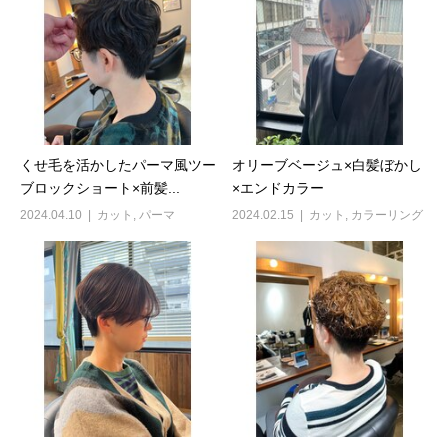
くせ毛を活かしたパーマ風ツー
オリーブベージュ×白髪ぼかし
ブロックショート×前髪...
×エンドカラー
2024.04.10
カット
,
パーマ
2024.02.15
カット
,
カラーリング