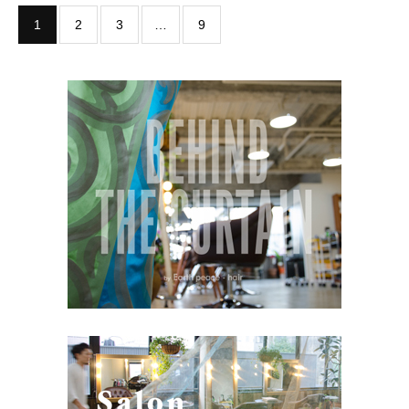
1
2
3
…
9