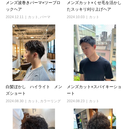
メンズ波巻きパーマ×ツーブロ
メンズカット×くせ毛を活かし
ックヘア
たスッキリ刈り上げヘア
2024.12.11
カット
,
パーマ
2024.10.03
カット
白髪ぼかし ハイライト メン
メンズカット×スパイキーショ
ズショート
ート
2024.08.30
カット
,
カラーリング
2024.08.23
カット