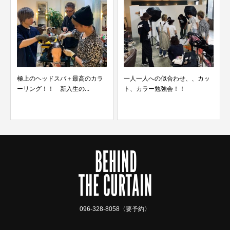
極上のヘッドスパ＋最高のカラ
一人一人への似合わせ、、カッ
ーリング！！ 新入生の...
ト、カラー勉強会！！
096-328-8058〈要予約〉