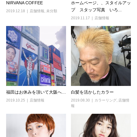
NIRVANA COFFEE
ホームページ、、スタイルアッ
プ スタッフ写真 いろ...
2019.12.18
店舗情報
,
未分類
2019.11.17
店舗情報
福田はお休みを頂いて大阪へ…
白髪を活かしたカラー
2019.10.25
店舗情報
2019.08.30
カラーリング
,
店舗情
報