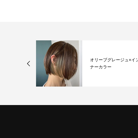
ジ、、スタイ
オリーブグレージュ×イ
スタッフ写
ナーカラー
新中...