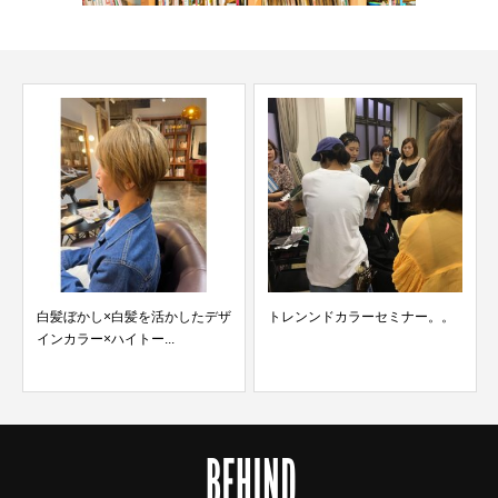
マッ
子。
白髪ぼかし×白髪を活かしたデザ
トレンンドカラーセミナー。。
インカラー×ハイトー...