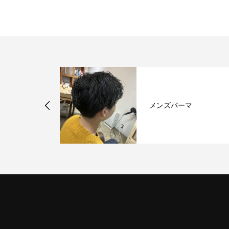
かしたショー
作パーマ×白
メンズパーマ