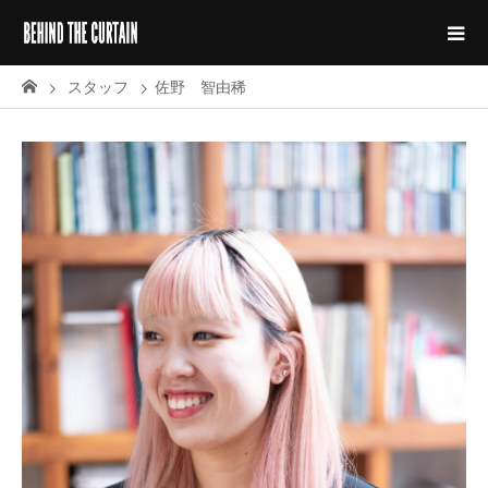
スタッフ
佐野 智由稀