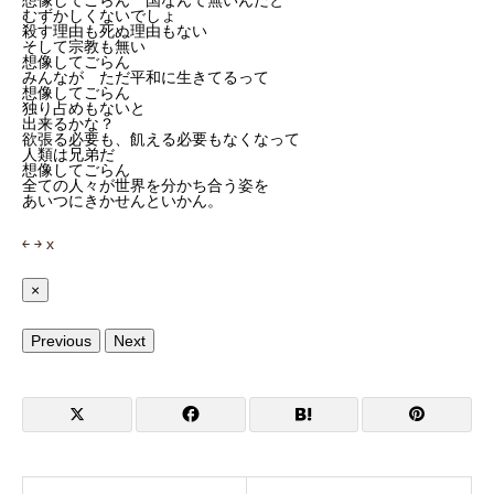
想像してごらん 国なんて無いんだと
むずかしくないでしょ
殺す理由も死ぬ理由もない
そして宗教も無い
想像してごらん
みんなが ただ平和に生きてるって
想像してごらん
独り占めもないと
出来るかな？
欲張る必要も、飢える必要もなくなって
人類は兄弟だ
想像してごらん
全ての人々が世界を分かち合う姿を
あいつにきかせんといかん。
￩
￫
x
×
Previous
Next