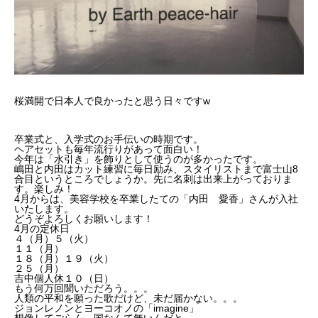
桜満開で日本人で良かったと思う日々ですw
卒業式と、入学式のお手伝いの時期です。
ヘアセットも毎年流行りがあって面白い！
今年は「水引き」を飾りとして使うのが多かったです。
嶋田と内田はカット練習に毎日励み、スタイリストまで富士山8
合目というところでしょうか。先に名刺は出来上がっておりま
す。楽しみ！
4月からは、美容学校を卒業したての「内田 愛香」さんが入社
いたします。
どうぞよろしくお願いします！
4月の定休日
４（月）５（火）
１１（月）
１８（月）１９（火）
２５（月）
吉中個人休１０（日）
もう何万回聞いただろう。。。
人類の平和を願った歌だけど、未だ届かない。。。
ジョンレノンとヨーコオノの「imagine」