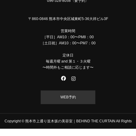
096-328-8058〈要予約〉
〒860-0846 熊本市中央区城東町5-36大祥ビル3F
営業時間
［平日］AM10：00〜PM8：00
［土日祝］AM10：00〜PM7：00
定休日
毎週月曜 and 第１・３火曜
〜時間外もご相談に応じます〜
WEB予約
Copyright © 熊本市上通り並木坂の美容室｜BEHIND THE CURTAIN All Rights