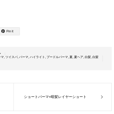
Pin it
マ
ーマ
,
ツイスパ
,
パーマ
,
ハイライト
,
プードルパーマ
,
夏
,
夏ヘア
,
白髪
,
白髪
ショートパーマ×暗髪レイヤーショート