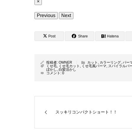
×
Previous
Next
Post
Share
Hatena
投稿者:
OWNER
カット
,
カラーリング
,
パー
くせ毛
,
くせ毛カット
,
くせ毛風パーマ
,
スパイラルパ
ぼかし
,
白髪活かし
コメント:
0
スッキリコンパクトショート！！