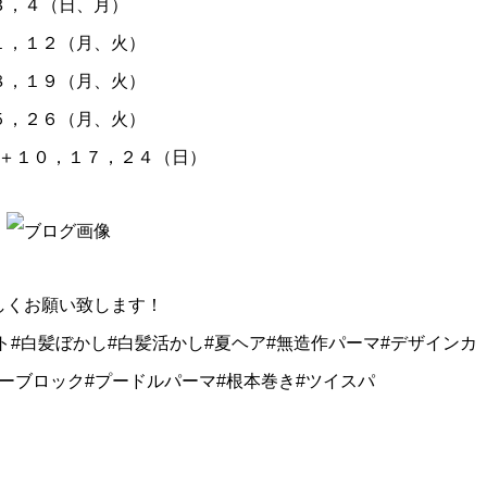
３，４（日、月）
１，１２（月、火）
８，１９（月、火）
５，２６（月、火）
＋１０，１７，２４（日）
しくお願い致します！
ト#白髪ぼかし#白髪活かし#夏ヘア#無造作パーマ#デザインカ
ツーブロック#プードルパーマ#根本巻き#ツイスパ