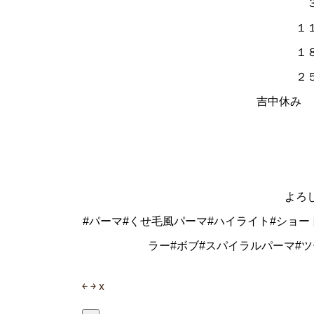
１
１
２
吉中休み 
よろ
#パーマ#くせ毛風パーマ#ハイライト#ショー
ラー#ボブ#スパイラルパーマ#
￩
￫
x