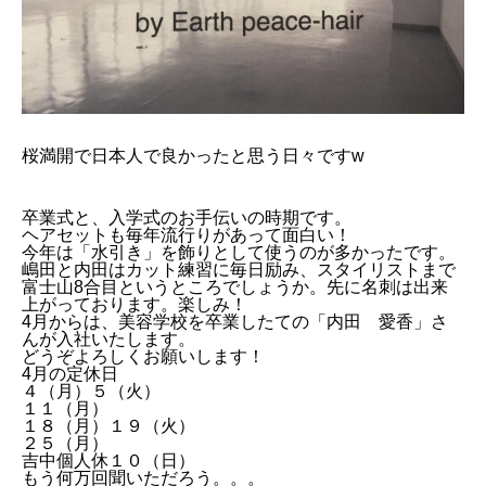
桜満開で日本人で良かったと思う日々ですw
卒業式と、入学式のお手伝いの時期です。
ヘアセットも毎年流行りがあって面白い！
今年は「水引き」を飾りとして使うのが多かったです。
嶋田と内田はカット練習に毎日励み、スタイリストまで
富士山8合目というところでしょうか。先に名刺は出来
上がっております。楽しみ！
4月からは、美容学校を卒業したての「内田 愛香」さ
んが入社いたします。
どうぞよろしくお願いします！
4月の定休日
４（月）５（火）
１１（月）
１８（月）１９（火）
２５（月）
吉中個人休１０（日）
もう何万回聞いただろう。。。