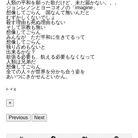
人類の平和を願った歌だけど、未だ届かない。。。
ジョンレノンとヨーコオノの「imagine」
想像してごらん 国なんて無いんだと
むずかしくないでしょ
殺す理由も死ぬ理由もない
そして宗教も無い
想像してごらん
みんなが ただ平和に生きてるって
想像してごらん
独り占めもないと
出来るかな？
欲張る必要も、飢える必要もなくなって
人類は兄弟だ
想像してごらん
全ての人々が世界を分かち合う姿を
あいつにきかせんといかん。
￩
￫
x
×
Previous
Next