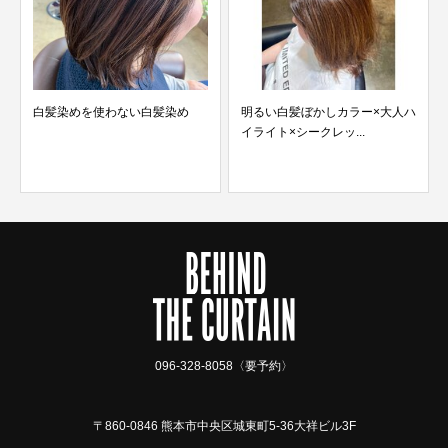
を使わない白髪染め
明るい白髪ぼかしカラー×大人ハ
デザインカラー
イライト×シークレッ...
×スカイブルー
096-328-8058〈要予約〉
〒860-0846 熊本市中央区城東町5-36大祥ビル3F