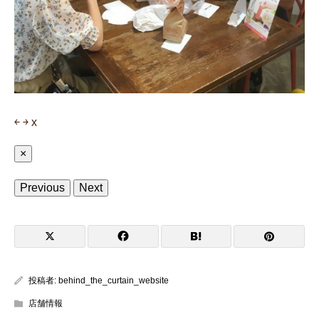
￩
￫
x
×
Previous
Next
投稿者:
behind_the_curtain_website
店舗情報