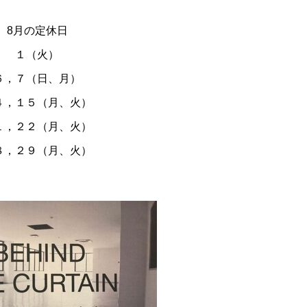
8月の定休日
１（火）
６，７（日、月）
４，１５（月、火）
１，２２（月、火）
８，２９（月、火）