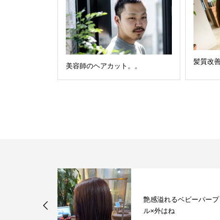
髪質改
美容師のヘアカット。。
イキーショー
艶感溢れるベビーパープ
ル×外はね