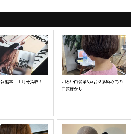
情報熊本 １月号掲載！
明るい白髪染め×お洒落染めでの
白髪ぼかし