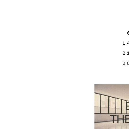
１
２
２