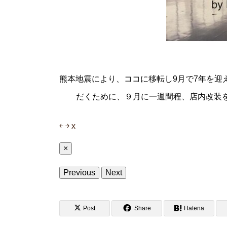
熊本地震により、ココに移転し9月で7年を迎
だくために、９月に一週間程、店内改装
￩
￫
x
×
Previous
Next
Post
Share
Hatena