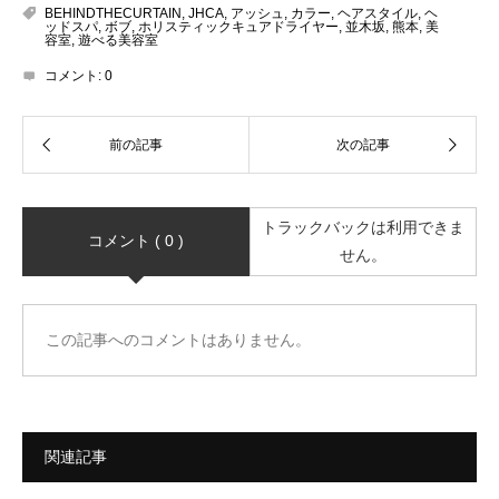
BEHINDTHECURTAIN
,
JHCA
,
アッシュ
,
カラー
,
ヘアスタイル
,
ヘ
ッドスパ
,
ボブ
,
ホリスティックキュアドライヤー
,
並木坂
,
熊本
,
美
容室
,
遊べる美容室
コメント:
0
トラックバックは利用できま
コメント ( 0 )
せん。
この記事へのコメントはありません。
関連記事