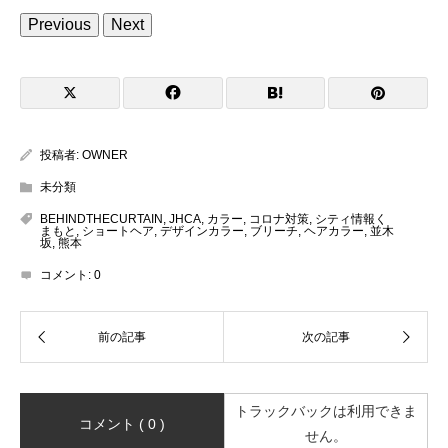
Previous
Next
投稿者:
OWNER
未分類
BEHINDTHECURTAIN
,
JHCA
,
カラー
,
コロナ対策
,
シティ情報く
まもと
,
ショートヘア
,
デザインカラー
,
ブリーチ
,
ヘアカラー
,
並木
坂
,
熊本
コメント:
0
トラックバックは利用できま
コメント ( 0 )
せん。