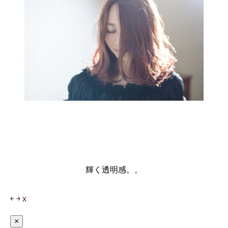
輝く透明感。。
￩
￫
x
×