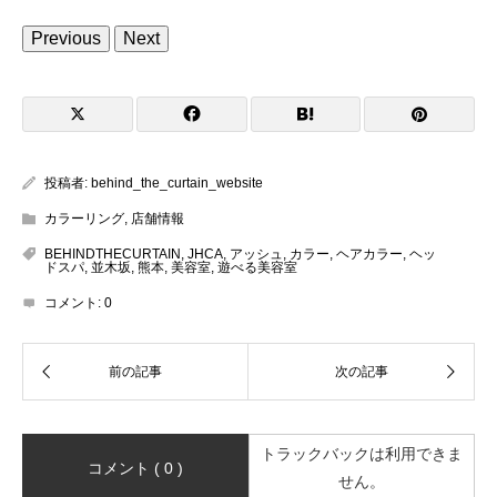
Previous
Next
投稿者:
behind_the_curtain_website
カラーリング
,
店舗情報
BEHINDTHECURTAIN
,
JHCA
,
アッシュ
,
カラー
,
ヘアカラー
,
ヘッ
ドスパ
,
並木坂
,
熊本
,
美容室
,
遊べる美容室
コメント:
0
トラックバックは利用できま
コメント ( 0 )
せん。