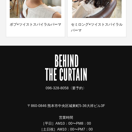
くせ毛
レイヤ
ブ×ツイストスパイラルパーマ
セミロング×ツイストスパイラル
パーマ
096-328-8058〈要予約〉
〒860-0846 熊本市中央区城東町5-36大祥ビル3F
営業時間
［平日］AM10：00〜PM8：00
［土日祝］AM10：00〜PM7：00