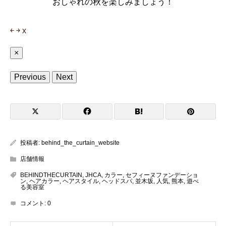
おしゃれの秋を楽しみましょう！
￩
￫
x
×
Previous
Next
投稿者:
behind_the_curtain_website
店舗情報
BEHINDTHECURTAIN
,
JHCA
,
カラー
,
セフィーヌファンデーショ
ン
,
ヘアカラー
,
ヘアスタイル
,
ヘッドスパ
,
並木坂
,
人気
,
熊本
,
遊べ
る美容室
コメント:
0