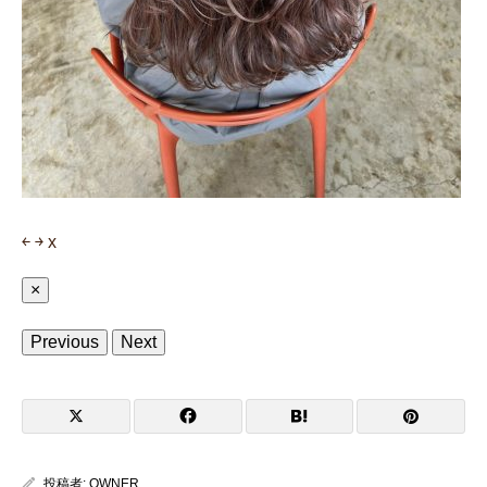
￩
￫
x
×
Previous
Next
投稿者:
OWNER