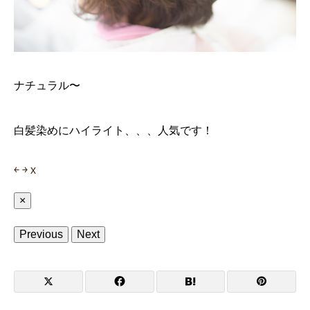
ナチュラル〜
白髪染めにハイライト、、、人気です！
￩
￫
x
×
Previous
Next