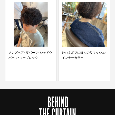
ドウ
外ハネボブにほんのりマッシュ×
パーマを楽しもう！！
インナーカラー