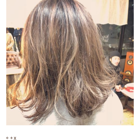
￩
￫
x