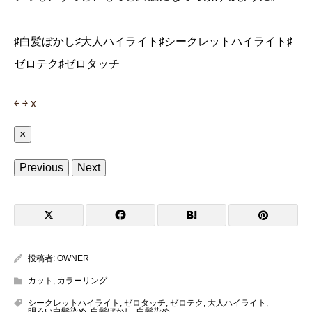
♯白髪ぼかし♯大人ハイライト♯シークレットハイライト♯
ゼロテク♯ゼロタッチ
￩
￫
x
×
Previous
Next
投稿者:
OWNER
カット
,
カラーリング
シークレットハイライト
,
ゼロタッチ
,
ゼロテク
,
大人ハイライト
,
明るい白髪染め
,
白髪ぼかし
,
白髪染め