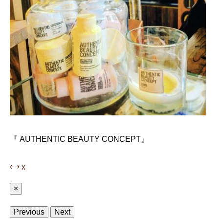
『 AUTHENTIC BEAUTY CONCEPT』
￩
￫
x
×
Previous
Next