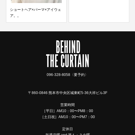
ェ
ナチュラルハイライト×バングデ
ザインカラー
096-328-8058〈要予約〉
〒860-0846 熊本市中央区城東町5-36大祥ビル3F
営業時間
［平日］AM10：00〜PM8：00
［土日祝］AM10：00〜PM7：00
定休日
毎週月曜 and 第１・３火曜