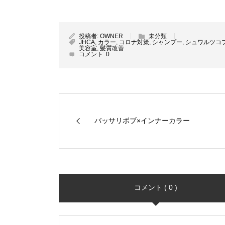
投稿者:
OWNER
未分類
JHCA
,
カラー
,
コロナ対策
,
シャンプー
,
シュワルツコ
美容室
,
髪質改善
コメント:
0
バッサリボブ×インナーカラー
コメント ( 0 )