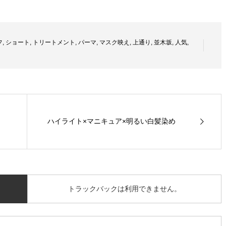
フ
,
ショート
,
トリートメント
,
パーマ
,
マスク映え
,
上通り
,
並木坂
,
人気
,
ハイライト×マニキュア×明るい白髪染め
トラックバックは利用できません。