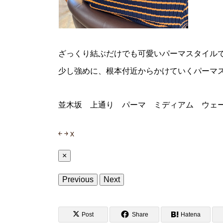
ざっくり結ぶだけでも可愛いパーマスタイル
少し強めに、根本付近からかけていくパーマ
並木坂 上通り パーマ ミディアム ウェ
￩
￫
x
×
Previous
Next
Post
Share
Hatena