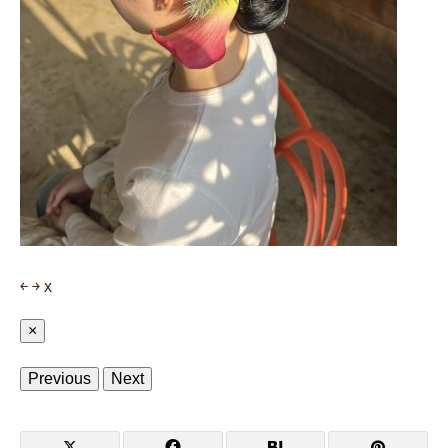
￩
￫
x
×
Previous
Next