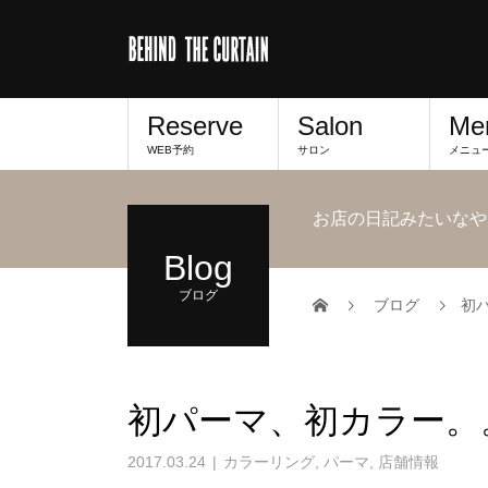
Reserve
Salon
Me
WEB予約
サロン
メニュ
お店の日記みたいなや
Blog
ブログ
ブログ
初
初パーマ、初カラー。
2017.03.24
カラーリング
,
パーマ
,
店舗情報