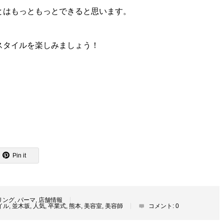
とはもっともっとできると思います。
スタイルを楽しみましょう！
Pin it
リング
,
パーマ
,
店舗情報
イル
,
並木坂
,
人気
,
卒業式
,
熊本
,
美容室
,
美容師
コメント:
0