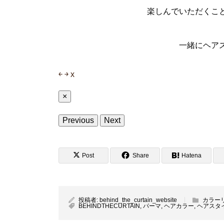
楽しんでいただくこ
一緒にヘア
￩
￫
x
×
Previous
Next
Post
Share
Hatena
投稿者:
behind_the_curtain_website
カラー
BEHINDTHECURTAIN
,
パーマ
,
ヘアカラー
,
ヘアスタ