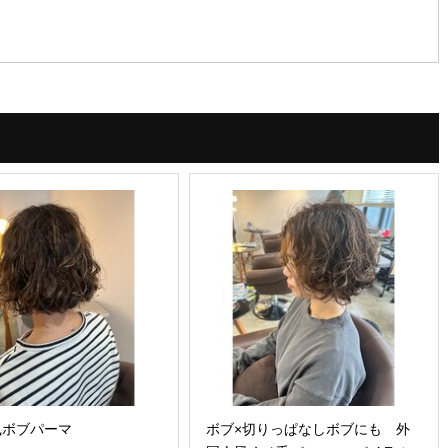
風ボブパーマ
ボブ×切りっぱなしボブにも 外