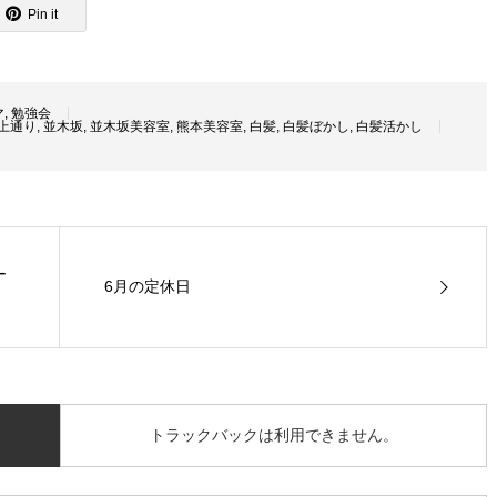
Pin it
マ
,
勉強会
上通り
,
並木坂
,
並木坂美容室
,
熊本美容室
,
白髪
,
白髪ぼかし
,
白髪活かし
ー
6月の定休日
トラックバックは利用できません。