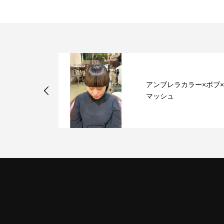
ツイストスパ
アンブレラカラー×ボブ
マ
マッシュ