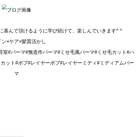
に喜んで頂けるように学び続けて、楽しんでいきます^ ^
イン×ケア×髪質活かし
容室#パーマ#無造作パーマ#くせ毛風パーマ#くせ毛カット#ハ
ーカット#ボブ#レイヤーボブ#レイヤーミディ#ミディアムパー
マ