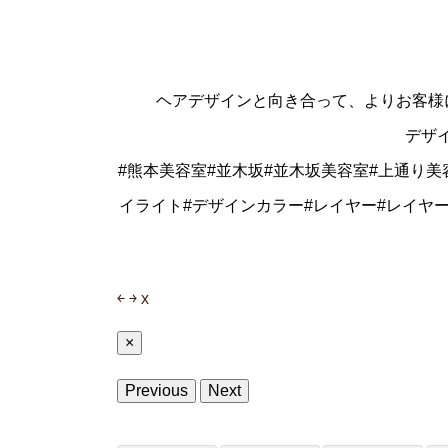
ヘアデザインと向き合って、よりお客様
デザ
#熊本美容室#並木坂#並木坂美容室#上通り美
イライト#デザインカラー#レイヤー#レイヤ
￩
￫
x
×
Previous
Next