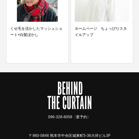
を活かしたマッシュショ
ホームページ ちょっぴりスタ
白髪ぼかし
イルアップ
スタイル写真
096-328-8058〈要予約〉
〒860-0846 熊本市中央区城東町5-36大祥ビル3F