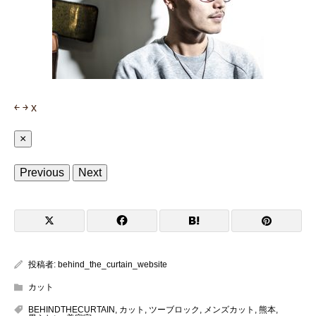
￩
￫
x
×
Previous
Next
投稿者:
behind_the_curtain_website
カット
BEHINDTHECURTAIN
,
カット
,
ツーブロック
,
メンズカット
,
熊本
,