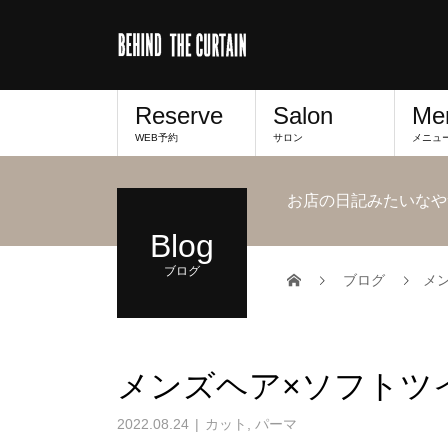
Reserve
Salon
Me
WEB予約
サロン
メニュ
お店の日記みたいなや
Blog
ブログ
ブログ
メ
メンズヘア×ソフトツ
2022.08.24
カット
,
パーマ