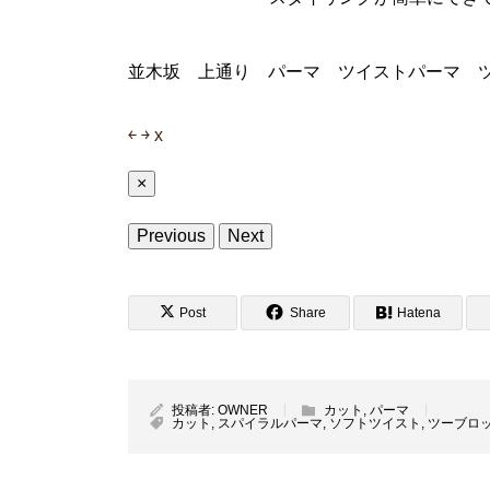
並木坂 上通り パーマ ツイストパーマ 
￩
￫
x
×
Previous
Next
Post
Share
Hatena
投稿者:
OWNER
カット
,
パーマ
カット
,
スパイラルパーマ
,
ソフトツイスト
,
ツーブロ