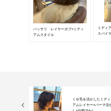
ミディア
バッサリ レイヤーボブ×ミディ
スパイ
アムスタイル
ドヘアカラー
くせ毛を活かしたミディ
タッフ全員で
アムレイヤー×パーマ活
...
し×白髪ぼかし