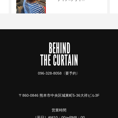
096-328-8058〈要予約〉
〒860-0846 熊本市中央区城東町5-36大祥ビル3F
営業時間
［平日］AM10：00〜PM8：00