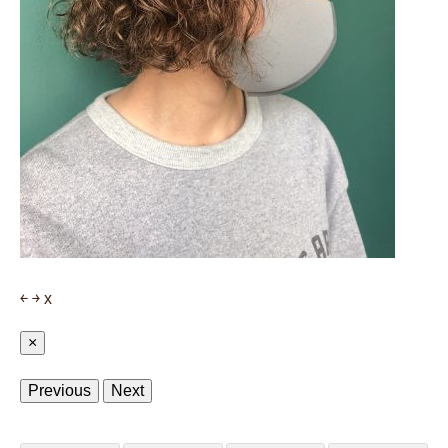
￩
￫
x
×
Previous
Next