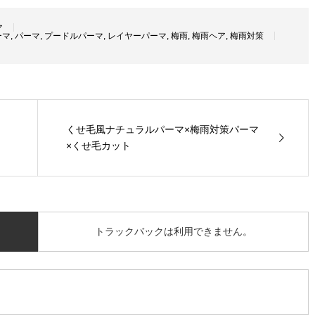
マ
ーマ
,
パーマ
,
プードルパーマ
,
レイヤーパーマ
,
梅雨
,
梅雨ヘア
,
梅雨対策
くせ毛風ナチュラルパーマ×梅雨対策パーマ
×くせ毛カット
トラックバックは利用できません。