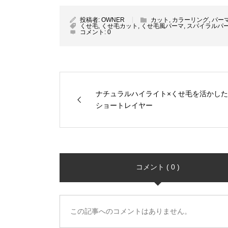
投稿者:
OWNER
カット
,
カラーリング
,
パー
くせ毛
,
くせ毛カット
,
くせ毛風パーマ
,
スパイラルパ
コメント:
0
ナチュラルハイライト×くせ毛を活かした
ショートレイヤー
コメント ( 0 )
この記事へのコメントはありません。