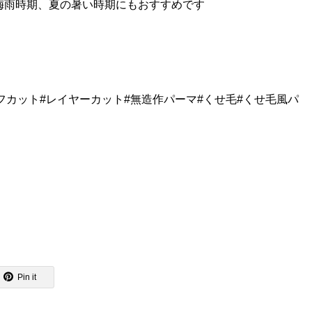
梅雨時期、夏の暑い時期にもおすすめです
フカット#レイヤーカット#無造作パーマ#くせ毛#くせ毛風パ
Pin it