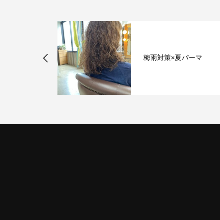
ラー ピンク
 ショートス
梅雨対策×夏パーマ