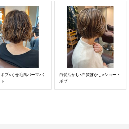
ボブ×くせ毛風パーマ×く
白髪活かし×白髪ぼかし×ショート
ット
ボブ