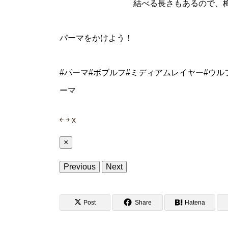
結べる長さもあるので、
パーマをかけよう！
#パーマ#ボブルフ#ミディアムレイヤー#ウル
ーマ
￩
￫
x
×
Previous
Next
Post
Share
Hatena