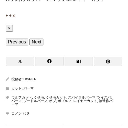
￩
￫
x
×
Previous
Next
投稿者:
OWNER
カット
,
パーマ
ウルフカット
,
くせ毛
,
くせ毛カット
,
スパイラルパーマ
,
ツイスパ
,
パーマ
,
プードルパーマ
,
ボブ
,
ボブルフ
,
レイヤーカット
,
無造作パ
ーマ
コメント:
0