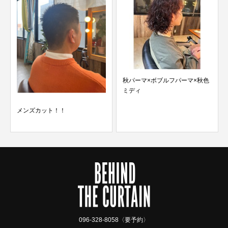
秋パーマ×ボブルフパーマ×秋色
ミディ
メンズカット！！
096-328-8058〈要予約〉