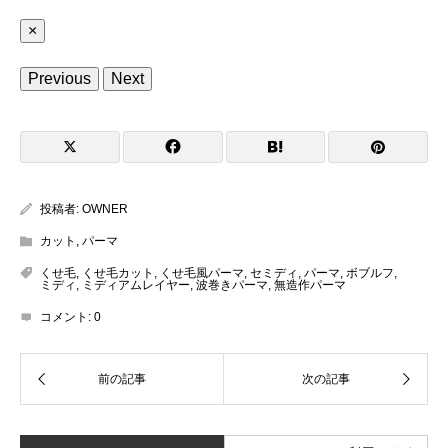
×
Previous
Next
投稿者:
OWNER
カット
,
パーマ
くせ毛
,
くせ毛カット
,
くせ毛風パーマ
,
セミディ
,
パーマ
,
ボブルフ
,
ミディ
,
ミディアムレイヤー
,
波巻きパーマ
,
無造作パーマ
コメント:
0