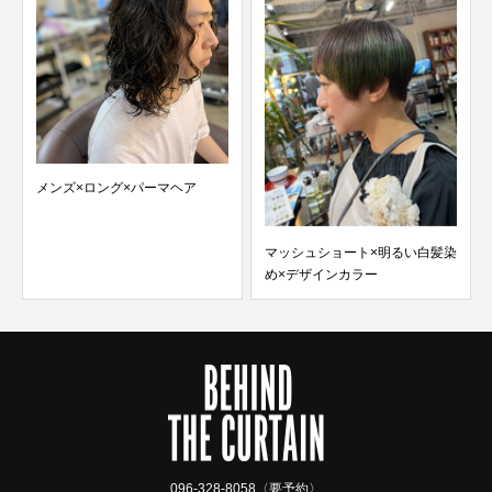
×パーマヘア
マッシュショート×明るい白髪染
メンズカット！！
め×デザインカラー
096-328-8058〈要予約〉