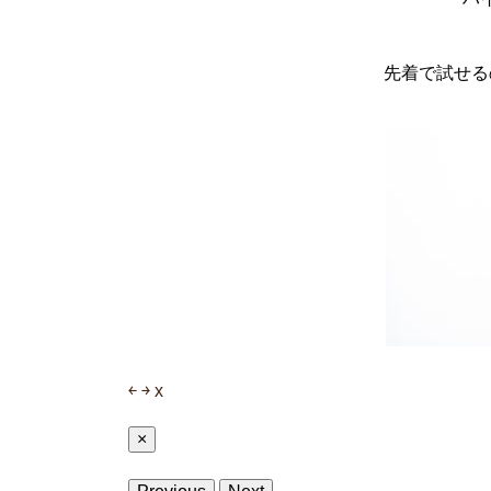
先着で試せる
￩
￫
x
×