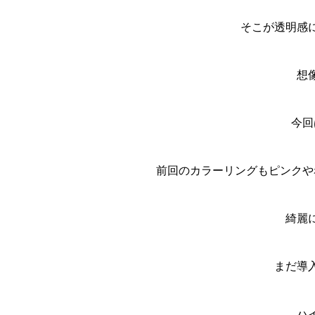
そこが透明感
想
今回
前回のカラーリングもピンクや
綺麗
まだ導
ハ