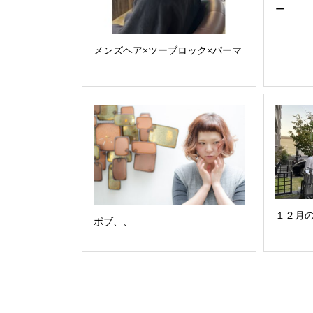
ー
メンズヘア×ツーブロック×パーマ
１２月
ボブ、、