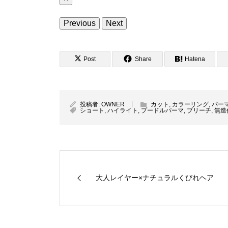
Previous
Next
Post
Share
Hatena
投稿者:
OWNER
カット
,
カラーリング
,
パー
ショート
,
ハイライト
,
プードルパーマ
,
ブリーチ
,
無造
大人レイヤー×ナチュラルくびれヘア