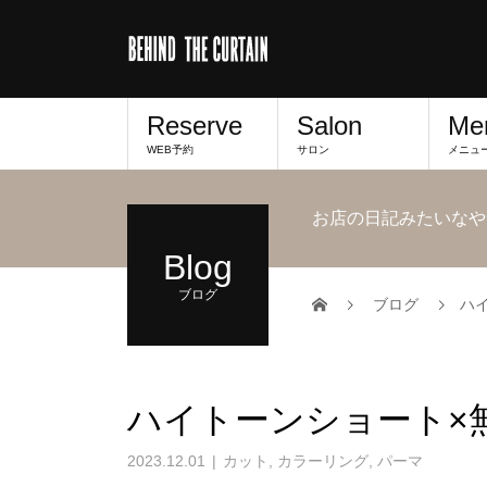
Reserve
Salon
Me
WEB予約
サロン
メニュ
お店の日記みたいなや
Blog
ブログ
ブログ
ハ
ハイトーンショート×
2023.12.01
カット
,
カラーリング
,
パーマ